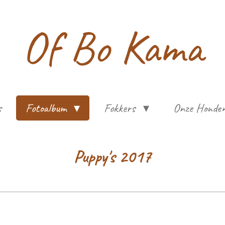
Of Bo Kama
s
Fotoalbum
Fokkers
Onze Honde
Puppy's 2017